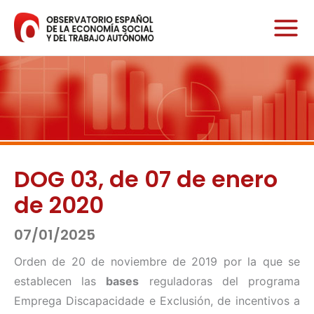
Ir
al
contenido
DOG 03, de 07 de enero
de 2020
07/01/2025
Orden de 20 de noviembre de 2019 por la que se
establecen las
bases
reguladoras del programa
Emprega Discapacidade e Exclusión, de incentivos a