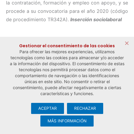
la contratación, formación y empleo con apoyo, y se
procede a su convocatoria para el año 2020 (código
de procedimiento TR342A).
Inserción sociolaboral
← Noticia anterior
Noticia siguiente →
Gestionar el consentimiento de las cookies
Para ofrecer las mejores experiencias, utilizamos
tecnologías como las cookies para almacenar y/o acceder
a la información del dispositivo. El consentimiento de estas
tecnologías nos permitirá procesar datos como el
comportamiento de navegación o las identificaciones
únicas en este sitio. No consentir o retirar el
consentimiento, puede afectar negativamente a ciertas
características y funciones.
ACEPTAR
RECHAZAR
© Observatorio Español de la Economía Social y del Trabajo
Autónomo ·
Aviso legal y política de privacidad
·
Política de
MÁS INFORMACIÓN
cookies
· Desarrollo web:
Visualco