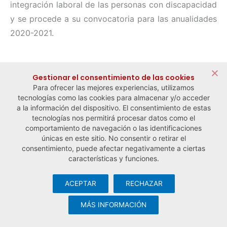
integración laboral de las personas con discapacidad
y se procede a su convocatoria para las anualidades
2020-2021.
← Noticia anterior
Noticia siguiente →
Gestionar el consentimiento de las cookies
Para ofrecer las mejores experiencias, utilizamos
tecnologías como las cookies para almacenar y/o acceder
a la información del dispositivo. El consentimiento de estas
tecnologías nos permitirá procesar datos como el
comportamiento de navegación o las identificaciones
únicas en este sitio. No consentir o retirar el
consentimiento, puede afectar negativamente a ciertas
características y funciones.
ACEPTAR
RECHAZAR
© Observatorio Español de la Economía Social y del Trabajo
Autónomo ·
Aviso legal y política de privacidad
·
Política de
MÁS INFORMACIÓN
cookies
· Desarrollo web:
Visualco