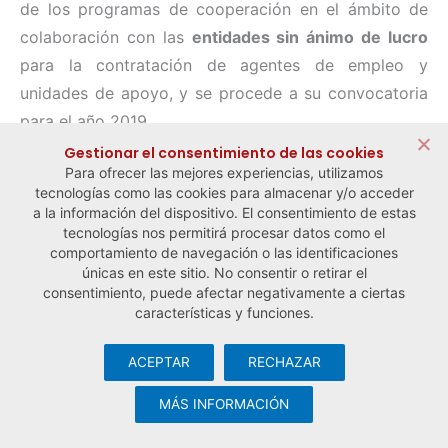
de los programas de cooperación en el ámbito de
colaboración con las
entidades sin ánimo de lucro
para la contratación de agentes de empleo y
unidades de apoyo, y se procede a su convocatoria
para el año 2019.
Gestionar el consentimiento de las cookies
Para ofrecer las mejores experiencias, utilizamos
tecnologías como las cookies para almacenar y/o acceder
← Noticia anterior
Noticia siguiente →
a la información del dispositivo. El consentimiento de estas
tecnologías nos permitirá procesar datos como el
comportamiento de navegación o las identificaciones
únicas en este sitio. No consentir o retirar el
consentimiento, puede afectar negativamente a ciertas
características y funciones.
ACEPTAR
RECHAZAR
© Observatorio Español de la Economía Social y del Trabajo
Autónomo ·
Aviso legal y política de privacidad
·
Política de
MÁS INFORMACIÓN
cookies
· Desarrollo web:
Visualco