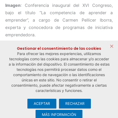
Imagen
: Conferencia inaugural del XVI Congreso,
bajo el título “La competencia de aprender a
emprender”, a cargo de Carmen Pellicer Iborra,
experta y conocedora de programas de iniciativa
emprendedora.
Compartir:
Gestionar el consentimiento de las cookies
Para ofrecer las mejores experiencias, utilizamos
tecnologías como las cookies para almacenar y/o acceder
a la información del dispositivo. El consentimiento de estas
tecnologías nos permitirá procesar datos como el
comportamiento de navegación o las identificaciones
← Noticia anterior
Noticia siguiente →
únicas en este sitio. No consentir o retirar el
consentimiento, puede afectar negativamente a ciertas
características y funciones.
ACEPTAR
RECHAZAR
© Observatorio Español de la Economía Social y del Trabajo
Autónomo ·
Aviso legal y política de privacidad
·
Política de
MÁS INFORMACIÓN
cookies
· Desarrollo web:
Visualco