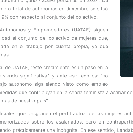
eo autónomo ganó 42.396 personas en 2024. De
úmero total de autónomas en diciembre se situó
,9% con respecto al conjunto del colectivo.
s Autónomos y Emprendedores (UATAE) siguen
ldad al conjunto del colectivo de mujeres que,
tada en el trabajo por cuenta propia, ya que
omas.
l de UATAE, “este crecimiento es un paso en la
siendo significativa”, y ante eso, explica: “no
abajo autónomo siga siendo visto como empleo
 medidas que contribuyan en la senda feminista a acabar c
mas de nuestro país”.
ciales que desgranen el perfil actual de las mujeres au
menorizados sobre los asalariados, pero en contrapartid
iendo prácticamente una incógnita. En ese sentido, Landa