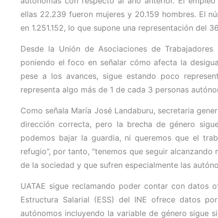
autónomas con respecto al año anterior. El empl
ellas 22.239 fueron mujeres y 20.159 hombres. El n
en 1.251.152, lo que supone una representación del 36
Desde la Unión de Asociaciones de Trabajadore
poniendo el foco en señalar cómo afecta la desigua
pese a los avances, sigue estando poco represen
representa algo más de 1 de cada 3 personas autón
Como señala María José Landaburu, secretaria genera
dirección correcta, pero la brecha de género sigue 
podemos bajar la guardia, ni queremos que el tr
refugio”, por tanto, “tenemos que seguir alcanzando
de la sociedad y que sufren especialmente las autóno
UATAE sigue reclamando poder contar con datos ofi
Estructura Salarial (ESS) del INE ofrece datos por
autónomos incluyendo la variable de género sigue s