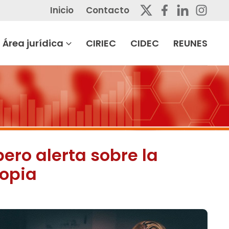
Inicio
Contacto
Área jurídica
CIRIEC
CIDEC
REUNES
ro alerta sobre la
ropia