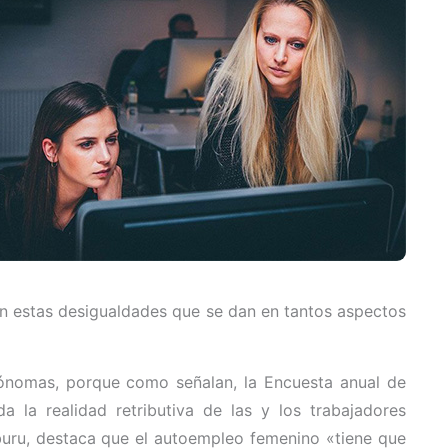
on estas desigualdades que se dan en tantos aspectos
tónomas, porque como señalan, la Encuesta anual de
a la realidad retributiva de las y los trabajadores
buru, destaca que el autoempleo femenino «tiene que