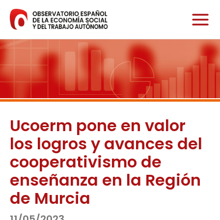
Ir
al
contenido
Ucoerm pone en valor
los logros y avances del
cooperativismo de
enseñanza en la Región
de Murcia
11/05/2023