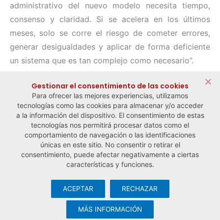
administrativo del nuevo modelo necesita tiempo,
consenso y claridad. Si se acelera en los últimos
meses, solo se corre el riesgo de cometer errores,
generar desigualdades y aplicar de forma deficiente
un sistema que es tan complejo como necesario”.
Compartir:
Gestionar el consentimiento de las cookies
Para ofrecer las mejores experiencias, utilizamos
tecnologías como las cookies para almacenar y/o acceder
a la información del dispositivo. El consentimiento de estas
tecnologías nos permitirá procesar datos como el
comportamiento de navegación o las identificaciones
← Noticia anterior
Noticia siguiente →
únicas en este sitio. No consentir o retirar el
consentimiento, puede afectar negativamente a ciertas
características y funciones.
ACEPTAR
RECHAZAR
© Observatorio Español de la Economía Social y del Trabajo
Autónomo ·
Aviso legal y política de privacidad
·
Política de
MÁS INFORMACIÓN
cookies
· Desarrollo web:
Visualco