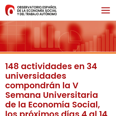
Ir
al
contenido
148 actividades en 34
universidades
compondrán la V
Semana Universitaria
de la Economía Social,
los próximos días 4 al 14