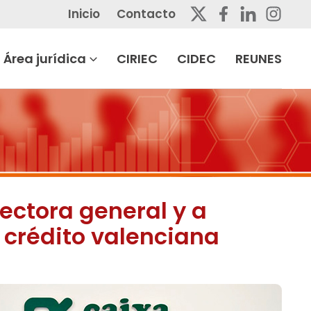
Inicio
Contacto
Área jurídica
CIRIEC
CIDEC
REUNES
ectora general y a
 crédito valenciana