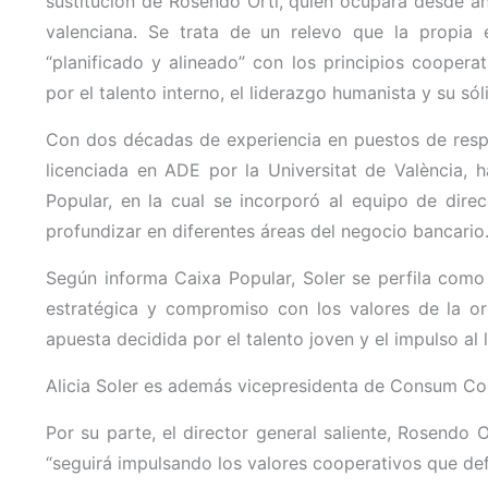
sustitución de Rosendo Ortí, quien ocupará desde ah
valenciana. Se trata de un relevo que la propi
“planificado y alineado” con los principios cooperati
por el talento interno, el liderazgo humanista y su só
Con dos décadas de experiencia en puestos de respon
licenciada en ADE por la Universitat de València, h
Popular, en la cual se incorporó al equipo de dire
profundizar en diferentes áreas del negocio bancario
Según informa Caixa Popular, Soler se perfila como
estratégica y compromiso con los valores de la or
apuesta decidida por el talento joven y el impulso al 
Alicia Soler es además vicepresidenta de Consum Co
Por su parte, el director general saliente, Rosendo
“seguirá impulsando los valores cooperativos que defi