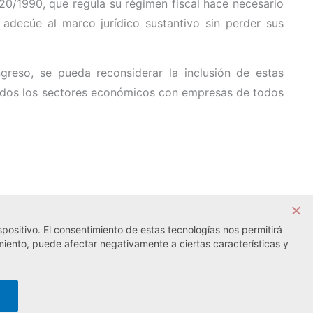
20/1990, que regula su régimen fiscal hace necesario
adecúe al marco jurídico sustantivo sin perder sus
reso, se pueda reconsiderar la inclusión de estas
 todos los sectores económicos con empresas de todos
positivo. El consentimiento de estas tecnologías nos permitirá
Noticia siguiente →
miento, puede afectar negativamente a ciertas características y
lítica de cookies
· Desarrollo web:
Visualco