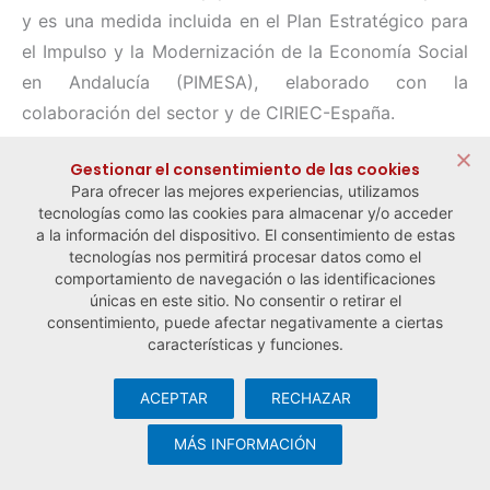
y es una medida incluida en el Plan Estratégico para
el Impulso y la Modernización de la Economía Social
en Andalucía (PIMESA), elaborado con la
colaboración del sector y de CIRIEC-España.
Compartir:
Gestionar el consentimiento de las cookies
Para ofrecer las mejores experiencias, utilizamos
tecnologías como las cookies para almacenar y/o acceder
a la información del dispositivo. El consentimiento de estas
tecnologías nos permitirá procesar datos como el
comportamiento de navegación o las identificaciones
← Noticia anterior
Noticia siguiente →
únicas en este sitio. No consentir o retirar el
consentimiento, puede afectar negativamente a ciertas
características y funciones.
ACEPTAR
RECHAZAR
© Observatorio Español de la Economía Social y del Trabajo
Autónomo ·
Aviso legal y política de privacidad
·
Política de
MÁS INFORMACIÓN
cookies
· Desarrollo web:
Visualco