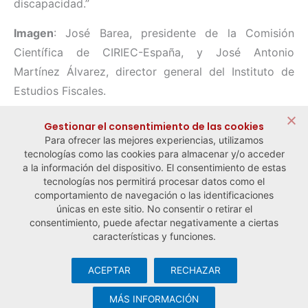
discapacidad.”
Imagen
: José Barea, presidente de la Comisión
Científica de CIRIEC-España, y José Antonio
Martínez Álvarez, director general del Instituto de
Estudios Fiscales.
Compartir:
Gestionar el consentimiento de las cookies
Para ofrecer las mejores experiencias, utilizamos
tecnologías como las cookies para almacenar y/o acceder
a la información del dispositivo. El consentimiento de estas
tecnologías nos permitirá procesar datos como el
comportamiento de navegación o las identificaciones
← Noticia anterior
Noticia siguiente →
únicas en este sitio. No consentir o retirar el
consentimiento, puede afectar negativamente a ciertas
características y funciones.
ACEPTAR
RECHAZAR
© Observatorio Español de la Economía Social y del Trabajo
Autónomo ·
Aviso legal y política de privacidad
·
Política de
MÁS INFORMACIÓN
cookies
· Desarrollo web:
Visualco