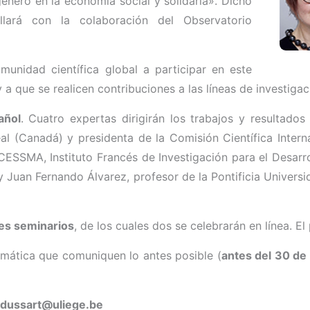
nero en la economía social y solidaria». Dicho
ollará con la colaboración del Observatorio
unidad científica global a participar en este
 a que se realicen contribuciones a las líneas de investigac
añol
. Cuatro expertas dirigirán los trabajos y resultado
l (Canadá) y presidenta de la Comisión Científica Intern
D-CESSMA, Instituto Francés de Investigación para el Desarr
Juan Fernando Álvarez, profesor de la Pontificia Universi
res seminarios
, de los cuales dos se celebrarán en línea. E
emática que comuniquen lo antes posible (
antes del 30 de 
e.dussart@uliege.be