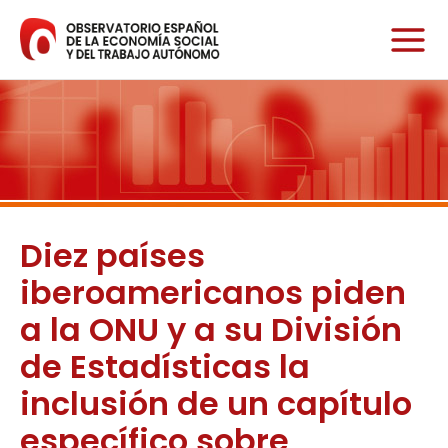
Ir
al
contenido
Diez países
iberoamericanos piden
a la ONU y a su División
de Estadísticas la
inclusión de un capítulo
específico sobre