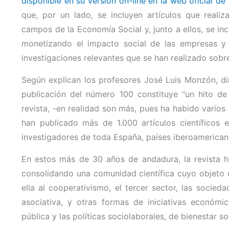
disponible en su versión on-line en la web oficial de 
que, por un lado, se incluyen artículos que realiz
campos de la Economía Social y, junto a ellos, se in
monetizando el impacto social de las empresas y 
investigaciones relevantes que se han realizado sobr
Según explican los profesores José Luis Monzón, dire
publicación del número 100 constituye “un hito de
revista, -en realidad son más, pues ha habido varios
han publicado más de 1.000 artículos científicos 
investigadores de toda España, países iberoamerican
En estos más de 30 años de andadura, la revista h
consolidando una comunidad científica cuyo objeto d
ella al cooperativismo, el tercer sector, las socied
asociativa, y otras formas de iniciativas económi
pública y las políticas sociolaborales, de bienestar so