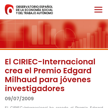
Ir
al
contenido
El CIRIEC-Internacional
crea el Premio Edgard
Milhaud para jóvenes
investigadores
09/07/2009
El CIRIEC-Internacional ha creado el Premio Edgard