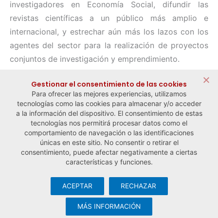
investigadores en Economía Social, difundir las
revistas científicas a un público más amplio e
internacional, y estrechar aún más los lazos con los
agentes del sector para la realización de proyectos
conjuntos de investigación y emprendimiento.
Compartir:
Gestionar el consentimiento de las cookies
Para ofrecer las mejores experiencias, utilizamos
tecnologías como las cookies para almacenar y/o acceder
a la información del dispositivo. El consentimiento de estas
tecnologías nos permitirá procesar datos como el
comportamiento de navegación o las identificaciones
← Noticia anterior
Noticia siguiente →
únicas en este sitio. No consentir o retirar el
consentimiento, puede afectar negativamente a ciertas
características y funciones.
ACEPTAR
RECHAZAR
© Observatorio Español de la Economía Social y del Trabajo
Autónomo ·
Aviso legal y política de privacidad
·
Política de
MÁS INFORMACIÓN
cookies
· Desarrollo web:
Visualco