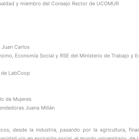
 igualdad y miembro del Consejo Rector de UCOMUR
y Juan Carlos
ónomo, Economía Social y RSE del Ministerio de Trabajo y 
s de LabCoop
do de Mujeres
rendedoras Juana Millán
cos, desde la industria, pasando por la agricultura, fina
cidad y/o en exclusión social, el mundo universitario, de l