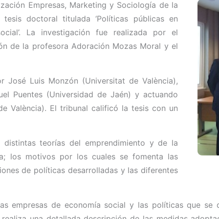
ización Empresas, Marketing y Sociología de la
esis doctoral titulada ‘Políticas públicas en
cial’. La investigación fue realizada por el
ón de la profesora Adoración Mozas Moral y el
or José Luis Monzón (Universitat de València),
uel Puentes (Universidad de Jaén) y actuando
 València). El tribunal calificó la tesis con un
s distintas teorías del emprendimiento y de la
ra; los motivos por los cuales se fomenta las
iones de políticas desarrolladas y las diferentes
las empresas de economía social y las políticas que se d
ealiza una detallada descripción de las medidas adopta