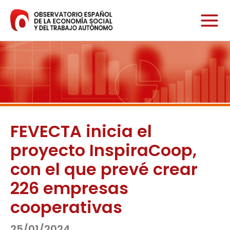
Ir
al
contenido
FEVECTA inicia el
proyecto InspiraCoop,
con el que prevé crear
226 empresas
cooperativas
25/01/2024