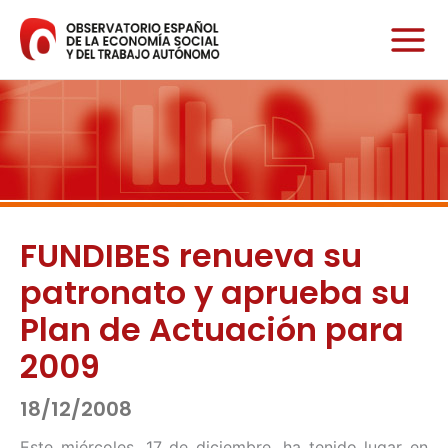
Ir
al
contenido
FUNDIBES renueva su
patronato y aprueba su
Plan de Actuación para
2009
18/12/2008
Este miércoles, 17 de diciembre, ha tenido lugar en