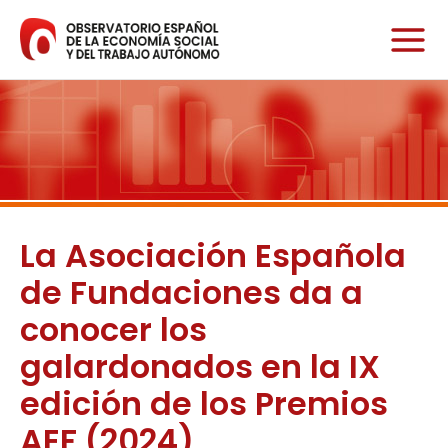
Ir
al
contenido
La Asociación Española
de Fundaciones da a
conocer los
galardonados en la IX
edición de los Premios
AEF (2024)