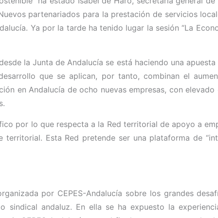
stenible” ha estado Isabel de Haro, secretaria general de
“Nuevos partenariados para la prestación de servicios loca
lucía. Ya por la tarde ha tenido lugar la sesión “La Econo
desde la Junta de Andalucía se está haciendo una apuesta fu
 desarrollo que se aplican, por tanto, combinan el aument
ación en Andalucía de ocho nuevas empresas, con elevado 
s.
o por lo que respecta a la Red territorial de apoyo a emp
erritorial. Esta Red pretende ser una plataforma de “inte
 organizada por CEPES-Andalucía sobre los grandes desafí
 sindical andaluz. En ella se ha expuesto la experienc