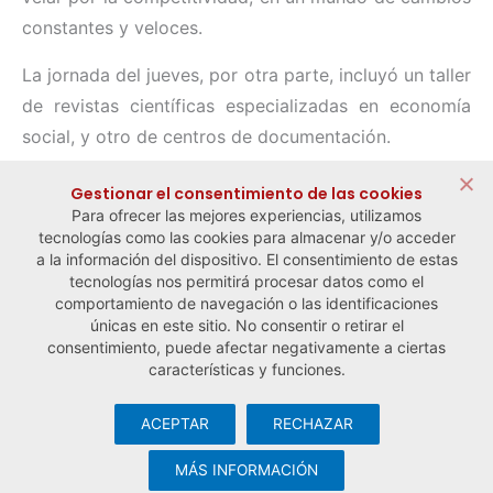
constantes y veloces.
La jornada del jueves, por otra parte, incluyó un taller
de revistas científicas especializadas en economía
social, y otro de centros de documentación.
Compartir:
Gestionar el consentimiento de las cookies
Para ofrecer las mejores experiencias, utilizamos
tecnologías como las cookies para almacenar y/o acceder
a la información del dispositivo. El consentimiento de estas
tecnologías nos permitirá procesar datos como el
comportamiento de navegación o las identificaciones
← Noticia anterior
Noticia siguiente →
únicas en este sitio. No consentir o retirar el
consentimiento, puede afectar negativamente a ciertas
características y funciones.
ACEPTAR
RECHAZAR
© Observatorio Español de la Economía Social y del Trabajo
Autónomo ·
Aviso legal y política de privacidad
·
Política de
MÁS INFORMACIÓN
cookies
· Desarrollo web:
Visualco