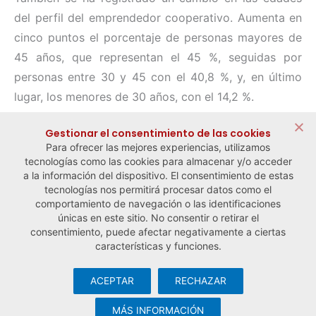
del perfil del emprendedor cooperativo. Aumenta en
cinco puntos el porcentaje de personas mayores de
45 años, que representan el 45 %, seguidas por
personas entre 30 y 45 con el 40,8 %, y, en último
lugar, los menores de 30 años, con el 14,2 %.
Compartir:
Gestionar el consentimiento de las cookies
Para ofrecer las mejores experiencias, utilizamos
tecnologías como las cookies para almacenar y/o acceder
a la información del dispositivo. El consentimiento de estas
tecnologías nos permitirá procesar datos como el
comportamiento de navegación o las identificaciones
← Noticia anterior
Noticia siguiente →
únicas en este sitio. No consentir o retirar el
consentimiento, puede afectar negativamente a ciertas
características y funciones.
ACEPTAR
RECHAZAR
© Observatorio Español de la Economía Social y del Trabajo
Autónomo ·
Aviso legal y política de privacidad
·
Política de
MÁS INFORMACIÓN
cookies
· Desarrollo web:
Visualco