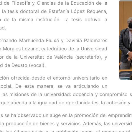
 de Filosofía y Ciencias de la Educación de la
e la tesis doctoral de Estefanía López Requena,
de la misma institución. La tesis obtuvo la
dad.
 Fernando Marhuenda Fluixá y Davinia Palomares
o Morales Lozano, catedrático de la Universidad
or de la Universitat de València (secretario), y
ad de Deusto (vocal).
ción ofrecida desde el entorno universitario en
ocial. De esta manera, se va articulando un
las misiones de la universidad: docencia y compromiso so
ue atienda a la igualdad de oportunidades, la cohesión y el
años se ha observado un auge en la promoción del emprendimi
 la producción de bienes y servicios. Además, las universi
e las últimas crisis a la población joven, al menos en e