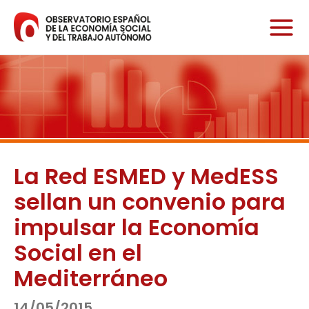
Ir
al
contenido
La Red ESMED y MedESS
sellan un convenio para
impulsar la Economía
Social en el
Mediterráneo
14/05/2015