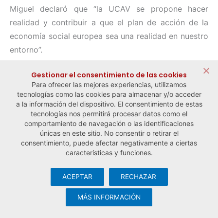
Miguel declaró que “la UCAV se propone hacer
realidad y contribuir a que el plan de acción de la
economía social europea sea una realidad en nuestro
entorno”.
Compartir:
Gestionar el consentimiento de las cookies
Para ofrecer las mejores experiencias, utilizamos
tecnologías como las cookies para almacenar y/o acceder
a la información del dispositivo. El consentimiento de estas
tecnologías nos permitirá procesar datos como el
comportamiento de navegación o las identificaciones
← Noticia anterior
Noticia siguiente →
únicas en este sitio. No consentir o retirar el
consentimiento, puede afectar negativamente a ciertas
características y funciones.
ACEPTAR
RECHAZAR
© Observatorio Español de la Economía Social y del Trabajo
Autónomo ·
Aviso legal y política de privacidad
·
Política de
MÁS INFORMACIÓN
cookies
· Desarrollo web:
Visualco