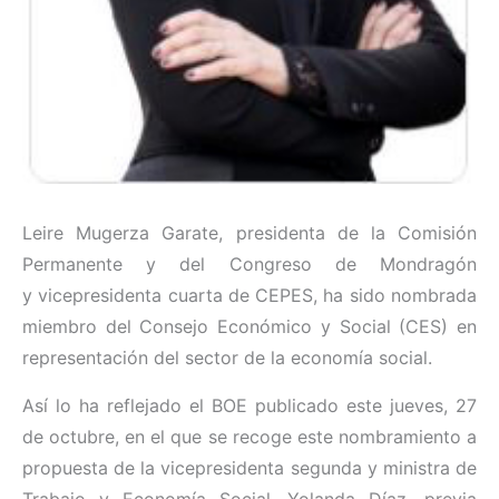
Leire Mugerza Garate,
presidenta de la Comisión
Permanente y del Congreso de Mondragón
y
vicepresidenta cuarta de CEPES, ha sido nombrada
miembro del Consejo Económico y Social (CES) en
representación del sector de la economía social.
Así lo ha reflejado el BOE publicado este jueves, 27
de octubre, en el que se recoge este nombramiento a
propuesta de la vicepresidenta segunda y ministra de
Trabajo y Economía Social, Yolanda Díaz, previa