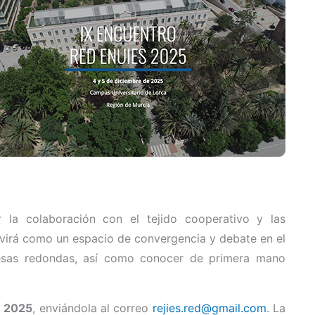
r la colaboración con el tejido cooperativo y las
rvirá como un espacio de convergencia y debate en el
mesas redondas, así como conocer de primera mano
e 2025
, enviándola al correo
rejies.red@gmail.com
. La