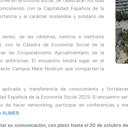
dores en economía social,
se celebrarán los días
oincidiendo con la
Capitalidad Española de la
rtancia y al carácter sostenible y solidario de
senior, de las cátedras, centros e institutos
al, con la
Cátedra de Economía Social de la
ar de Cooperativismo Agroalimentario de la
 anfitrionas.
El encuentro
tendrá lugar en el
oyecto
Campus Mare Nostrum
que comparten la
n aplicada y transferencia de conocimiento y fortalece
idad Española de la Economía Social 2025. E
l encuentro se
s de hacer networking, participar en conferencias y 
a ALIMER
.
tar su comunicación, con plazo hasta el 20 de octubre d