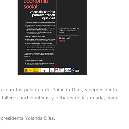
rá con las palabras de Yolanda Díaz, vicepresidenta
talleres participativos y debates de la jornada, cuya
cepresidenta Yolanda Díaz.