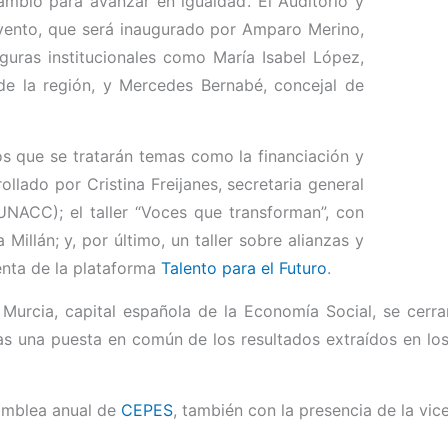
ambio para avanzar en igualdad’. El Auditorio y
vento, que será inaugurado por Amparo Merino,
guras institucionales como María Isabel López,
e la región, y Mercedes Bernabé, concejal de
los que se tratarán temas como la financiación y
lado por Cristina Freijanes, secretaria general
NACC); el taller “Voces que transforman”, con
llán; y, por último, un taller sobre alianzas y
enta de la plataforma
Talento para el Futuro
.
urcia, capital española de la Economía Social, se cerra
s una puesta en común de los resultados extraídos en los 
samblea anual de
CEPES
, también con la presencia de la vi