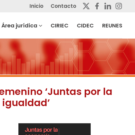
Inicio
Contacto
Área jurídica
CIRIEC
CIDEC
REUNES
femenino ‘Juntas por la
 igualdad’