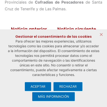
Provinciales de
Cofradías de Pescadores
de Santa
Cruz de Tenerife y de Las Palmas.
← Noticia anterior
Noticia siguiente →
Gestionar el consentimiento de las cookies
Para ofrecer las mejores experiencias, utilizamos
tecnologías como las cookies para almacenar y/o acceder
a la información del dispositivo. El consentimiento de estas
tecnologías nos permitirá procesar datos como el
comportamiento de navegación o las identificaciones
únicas en este sitio. No consentir o retirar el
consentimiento, puede afectar negativamente a ciertas
características y funciones.
ACEPTAR
RECHAZAR
© Observatorio Español de la Economía Social y del Trabajo
Autónomo ·
Aviso legal y política de privacidad
·
Política de
MÁS INFORMACIÓN
cookies
· Desarrollo web:
Visualco