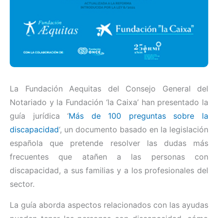
La Fundación Aequitas del Consejo General del
Notariado y la Fundación ‘la Caixa’ han presentado la
guía jurídica ‘
Más de 100 preguntas sobre la
discapacidad
‘, un documento basado en la legislación
española que pretende resolver las dudas más
frecuentes que atañen a las personas con
discapacidad, a sus familias y a los profesionales del
sector.
La guía aborda aspectos relacionados con las ayudas