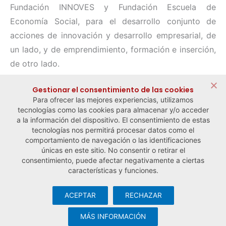
Fundación INNOVES y Fundación Escuela de
Economía Social, para el desarrollo conjunto de
acciones de innovación y desarrollo empresarial, de
un lado, y de emprendimiento, formación e inserción,
de otro lado.
Compartir:
Gestionar el consentimiento de las cookies
Para ofrecer las mejores experiencias, utilizamos
tecnologías como las cookies para almacenar y/o acceder
a la información del dispositivo. El consentimiento de estas
tecnologías nos permitirá procesar datos como el
comportamiento de navegación o las identificaciones
← Noticia anterior
Noticia siguiente →
únicas en este sitio. No consentir o retirar el
consentimiento, puede afectar negativamente a ciertas
características y funciones.
ACEPTAR
RECHAZAR
© Observatorio Español de la Economía Social y del Trabajo
Autónomo ·
Aviso legal y política de privacidad
·
Política de
MÁS INFORMACIÓN
cookies
· Desarrollo web:
Visualco