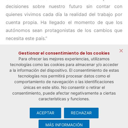
decisiones sobre nuestro futuro sin contar con
quienes vivimos cada día la realidad del trabajo por
cuenta propia. Ha llegado el momento de que los
autónomos sean protagonistas de los cambios que
necesita este país.”
Compartir:
Gestionar el consentimiento de las cookies
Para ofrecer las mejores experiencias, utilizamos
tecnologías como las cookies para almacenar y/o acceder
a la información del dispositivo. El consentimiento de estas
tecnologías nos permitirá procesar datos como el
comportamiento de navegación o las identificaciones
← Noticia anterior
Noticia siguiente →
únicas en este sitio. No consentir o retirar el
consentimiento, puede afectar negativamente a ciertas
características y funciones.
ACEPTAR
RECHAZAR
© Observatorio Español de la Economía Social y del Trabajo
Autónomo ·
Aviso legal y política de privacidad
·
Política de
MÁS INFORMACIÓN
cookies
· Desarrollo web:
Visualco