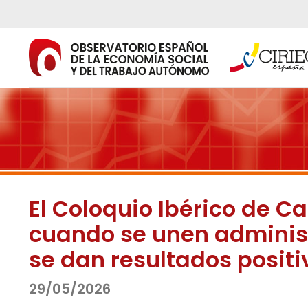
Ir
al
contenido
El Coloquio Ibérico de C
cuando se unen administ
se dan resultados positi
29/05/2026