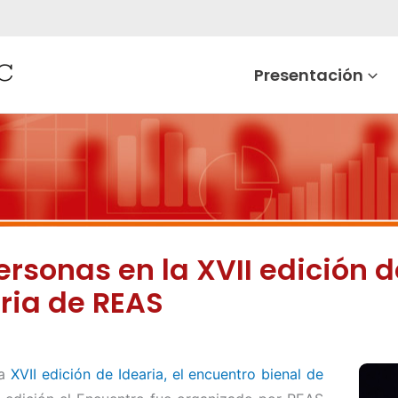
Presentación
sonas en la XVII edición d
ria de REAS
la
XVII edición de Idearia, el encuentro bienal de