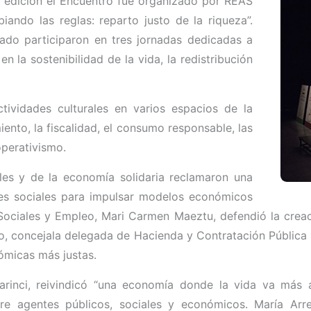
e edición el Encuentro fue organizado por REAS
ndo las reglas: reparto justo de la riqueza”.
ado participaron en tres jornadas dedicadas a
n la sostenibilidad de la vida, la redistribución
tividades culturales en varios espacios de la
nto, la fiscalidad, el consumo responsable, las
operativismo.
ales y de la economía solidaria reclamaron una
es sociales para impulsar modelos económicos
Sociales y Empleo, Mari Carmen Maeztu, defendió la creaci
eno, concejala delegada de Hacienda y Contratación Públic
nómicas más justas.
inci, reivindicó “una economía donde la vida va más al
tre agentes públicos, sociales y económicos. María Arr