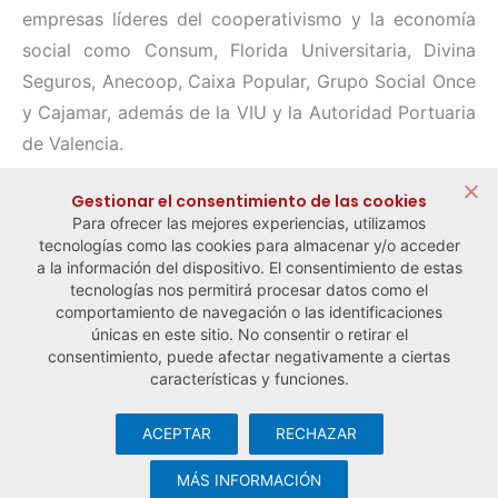
empresas líderes del cooperativismo y la economía
social como Consum, Florida Universitaria, Divina
Seguros, Anecoop, Caixa Popular, Grupo Social Once
y Cajamar, además de la VIU y la Autoridad Portuaria
de Valencia.
Compartir:
Gestionar el consentimiento de las cookies
Para ofrecer las mejores experiencias, utilizamos
tecnologías como las cookies para almacenar y/o acceder
a la información del dispositivo. El consentimiento de estas
tecnologías nos permitirá procesar datos como el
comportamiento de navegación o las identificaciones
← Noticia anterior
Noticia siguiente →
únicas en este sitio. No consentir o retirar el
consentimiento, puede afectar negativamente a ciertas
características y funciones.
ACEPTAR
RECHAZAR
© Observatorio Español de la Economía Social y del Trabajo
Autónomo ·
Aviso legal y política de privacidad
·
Política de
MÁS INFORMACIÓN
cookies
· Desarrollo web:
Visualco